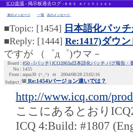
ICQ
道場
- 掲示板過去ログ -
B B S A r c h i v e s
前のメッセージ
一覧
次のメッセージ
■
Topic:
[1454]
日本語化パッチ
■
Reply:
[1444]
Re:1417)
ですが （゜д゜)ウマ－
Board :
#50 -
[パッチ] ICQ2003a日本語化パッチ バグ報告・
No :
1455
From :
aqua30
(^_^)
2004/08/28 23:02:16
Re:1454)バージョン違いでは？
Subject :
http://www.icq.com/prod
ここにあるとおりICQ2003b#
ICQ 4:Build: #1807 (Eng