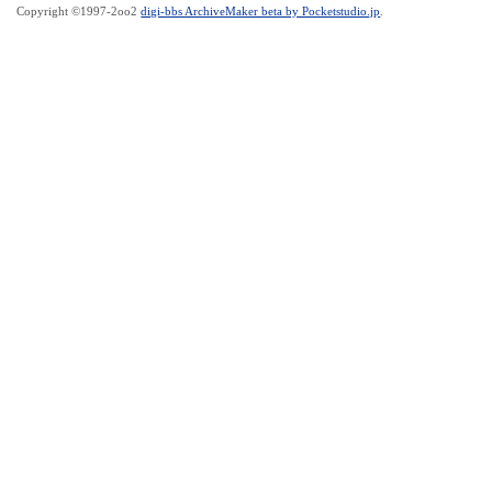
Copyright ©1997-2oo2
digi-bbs ArchiveMaker beta by Pocketstudio.jp
.